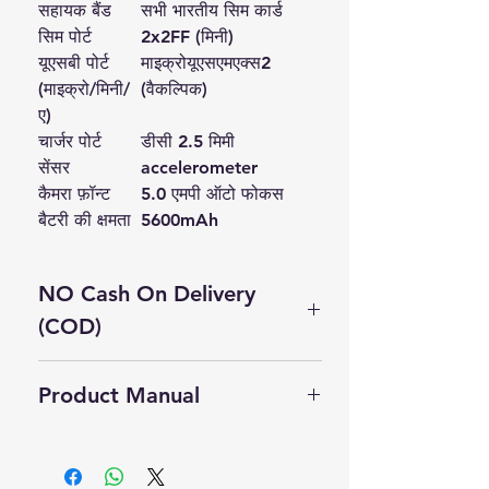
सहायक बैंड
सभी भारतीय सिम कार्ड
सिम पोर्ट
2x2FF (मिनी)
यूएसबी पोर्ट
माइक्रोयूएसएमएक्स2
(माइक्रो/मिनी/
(वैकल्पिक)
ए)
चार्जर पोर्ट
डीसी 2.5 मिमी
सेंसर
accelerometer
कैमरा फ़ॉन्ट
5.0 एमपी ऑटो फोकस
बैटरी की क्षमता
5600mAh
NO Cash On Delivery
(COD)
Cash On Delivery Not Available on
Product Manual
this product.
Self Pickup Available in Delhi
Click Here to Download Manual