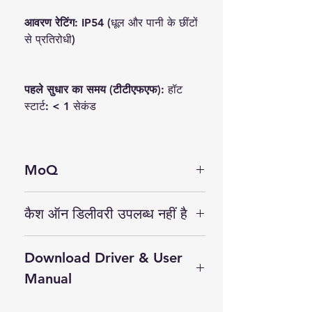
आवरण रेटिंग:
IP54 (धूल और पानी के छींटों
से प्रतिरोधी)
पहले सुधार का समय (टीटीएफएफ):
हॉट
स्टार्ट: < 1 सेकंड
MoQ
न्यूनतम ऑर्डर मात्रा 5 पीस
कैश ऑन डिलीवरी उपलब्ध नहीं है
कैश ऑन डिलीवरी उपलब्ध
नहीं है
Download Driver & User
Manual
User Manual