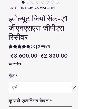
SKU: 10-13-85269190-101
इवोल्यूट जियोसिंक-ए1
जीएनएसएस जीपीएस
रिसीवर
5.0 में से 5 स्टार रेटिंग 3 समीक्षाओं के आधार पर है
5.0 | 3 समीक्षाएँ
नियमित मूल्य
बिक्री मूल्य
 ₹3,600.00 
₹2,830.00
कर शामिल
बैंक
*
यूएसबी एक्सटेंशन केबल
*