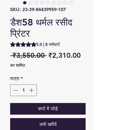
SKU: 23-39-84439959-107
डैश58 थर्मल रसीद
प्रिंटर
5.0 में से 5 स्टार रेटिंग 8 समीक्षाओं के आधार पर है
5.0 | 8 समीक्षाएँ
नियमित मूल्य
बिक्री मूल्य
 ₹3,550.00 
₹2,310.00
कर शामिल
मात्रा
*
कार्ट में जोड़ें
अभी खरीदें