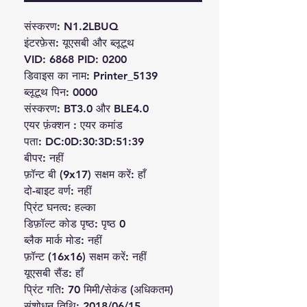
संस्करण: N1.2LBUQ
इंटरफ़ेस: यूएसबी और ब्लूटूथ
VID: 6868 PID: 0200
डिवाइस का नाम: Printer_5139
ब्लूटूथ पिन: 0000
संस्करण: BT3.0 और BLE4.0
एयर फ़ंक्शन : एयर कमांड
पता: DC:0D:30:3D:51:39
बीपर: नहीं
फ़ॉन्ट बी (9x17) सक्षम करें: हाँ
दो-बाइट वर्ण: नहीं
प्रिंट घनत्व: हल्का
डिफ़ॉल्ट कोड पृष्ठ: पृष्ठ 0
ब्लैक मार्क मोड: नहीं
फ़ॉन्ट (16x16) सक्षम करें: नहीं
यूएसबी सैंड: हाँ
प्रिंट गति: 70 मिमी/सेकंड (अधिकतम)
संशोधन तिथि: 2018/06/15