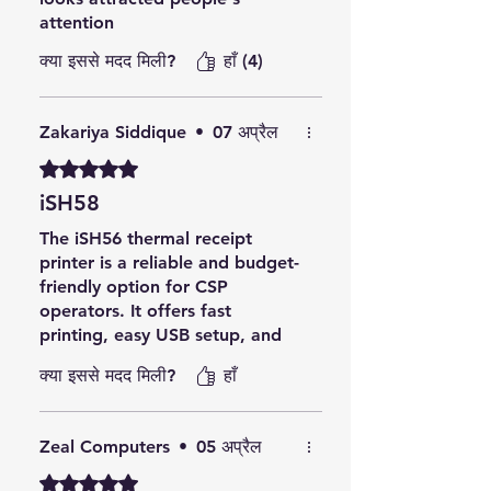
attention
क्या इससे मदद मिली?
हाँ (4)
Zakariya Siddique
•
07 अप्रैल
5 में से 5 स्टार के रूप में रेट किया गया।
iSH58
The iSH56 thermal receipt
printer is a reliable and budget-
friendly option for CSP
operators. It offers fast
printing, easy USB setup, and
low maintenance since it
क्या इससे मदद मिली?
हाँ
doesn’t require ink. Its compact
size makes it perfect for small
counters. However, the print
Zeal Computers
•
05 अप्रैल
may fade over time and it lacks
an auto cutter. Overall, a solid
5 में से 5 स्टार के रूप में रेट किया गया।