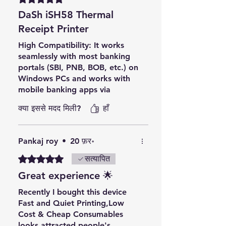
DaSh iSH58 Thermal
Receipt Printer
High Compatibility: It works
seamlessly with most banking
portals (SBI, PNB, BOB, etc.) on
Windows PCs and works with
mobile banking apps via
Bluetooth.
क्या इससे मदद मिली?
हाँ
Compact Size: CSP counters
are often small; this printer has
a very small footprint and fits
Pankaj roy
•
20 फ़र॰
easily in tight spaces.
No Ink Required: Since it is a
5 में से 5 स्टार के रूप में रेट किया गया।
सत्यापित
Thermal Printer, you never have
Great experience 🌟
to buy ink or ribbons. You only
need 58mm thermal paper
Recently I bought this device
rolls, which keeps your daily
Fast and Quiet Printing,Low
operating costs very low.
Cost & Cheap Consumables
looks attracted people's