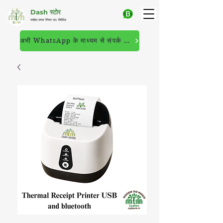
Dash स्टोर
मसीहम टास्क मैनेजर प्रा. लिमिटेड
अभी WhatsApp के माध्यम से संपर्क करें