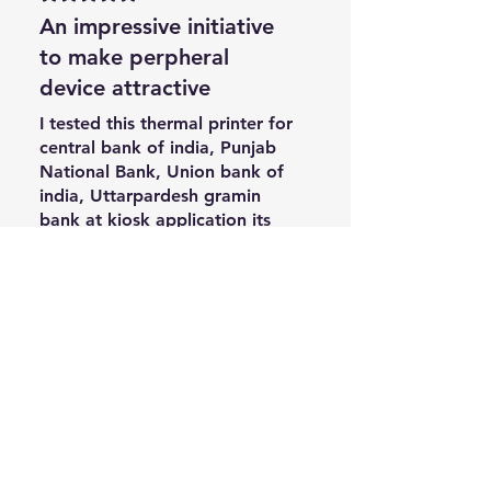
choice for daily CSP
An impressive initiative
transactions. 👍
to make perpheral
device attractive
I tested this thermal printer for
central bank of india, Punjab
National Bank, Union bank of
india, Uttarpardesh gramin
bank at kiosk application its
working absolutely fine, and
क्या इससे मदद मिली?
हाँ
the best part of this printer is,
its having an good eye apeal,
USB Interface – Easy
NIKHIL KUMAR
Installation.
•
20 फ़र॰
SINGH
5 में से 5 स्टार के रूप में रेट किया गया।
सत्यापित
Great Experience
I recently used this device such
a low maintenance and truly