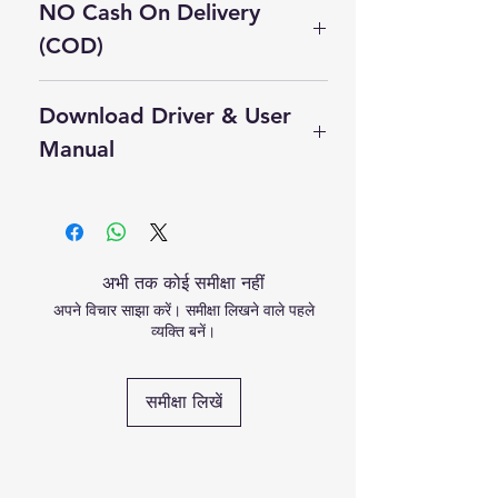
NO Cash On Delivery
एंड्रॉइड पीओएस मशीन, प्रिंटर, बायोमेट्रिक
स्कैनर लैपटॉप आदि की विस्तृत श्रृंखला के
(COD)
अग्रणी आपूर्तिकर्ता, वितरक, व्यापारी और
Cash On Delivery Not Available on
डीलर हैं।
Download Driver & User
this product.
हमारे इंडियामार्ट कैटलॉग पर जाएँ
Self Pickup Available in Delhi
Manual
Click Here to Download Driver
User Manual
अभी तक कोई समीक्षा नहीं
अपने विचार साझा करें। समीक्षा लिखने वाले पहले
व्यक्ति बनें।
समीक्षा लिखें