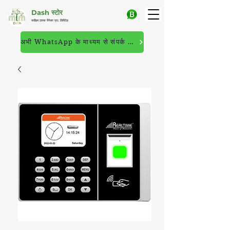
Dash स्टोर
मसीहम टास्क मैनेजर प्रा. लिमिटेड
अभी WhatsApp के माध्यम से संपर्क करें